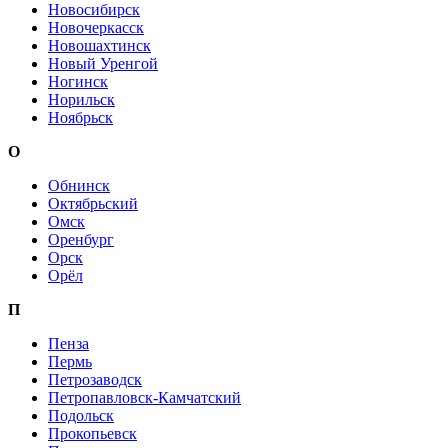
Новосибирск
Новочеркасск
Новошахтинск
Новый Уренгой
Ногинск
Норильск
Ноябрьск
О
Обнинск
Октябрьский
Омск
Оренбург
Орск
Орёл
П
Пенза
Пермь
Петрозаводск
Петропавловск-Камчатский
Подольск
Прокопьевск