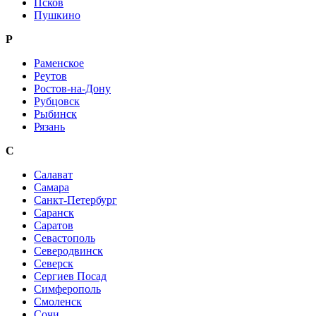
Псков
Пушкино
Р
Раменское
Реутов
Ростов-на-Дону
Рубцовск
Рыбинск
Рязань
С
Салават
Самара
Санкт-Петербург
Саранск
Саратов
Севастополь
Северодвинск
Северск
Сергиев Посад
Симферополь
Смоленск
Сочи