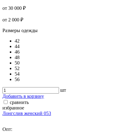
от 30 000 ₽
от 2 000 ₽
Размеры одежды
42
44
46
48
50
52
54
56
шт
Добавить в корзину
сравнить
избранное
Лонгслив женский 053
Опт: