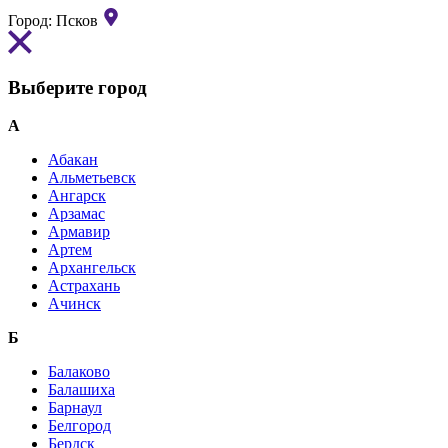
Город:
Псков
Выберите город
А
Абакан
Альметьевск
Ангарск
Арзамас
Армавир
Артем
Архангельск
Астрахань
Ачинск
Б
Балаково
Балашиха
Барнаул
Белгород
Бердск