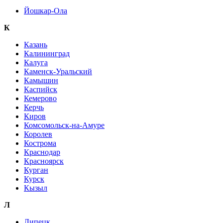
Йошкар-Ола
К
Казань
Калининград
Калуга
Каменск-Уральский
Камышин
Каспийск
Кемерово
Керчь
Киров
Комсомольск-на-Амуре
Королев
Кострома
Краснодар
Красноярск
Курган
Курск
Кызыл
Л
Липецк