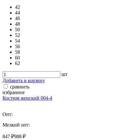
42
44
46
48
50
52
54
56
58
60
62
шт
Добавить в корзину
сравнить
избранное
Костюм женский 004-4
Опт:
Мелкий опт:
847 ₽
988 ₽