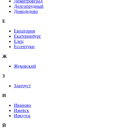
Димитровград
Долгопрудный
Домодедово
Е
Евпатория
Екатеринбург
Елец
Ессентуки
Ж
Жуковский
З
Златоуст
И
Иваново
Ижевск
Иркутск
Й