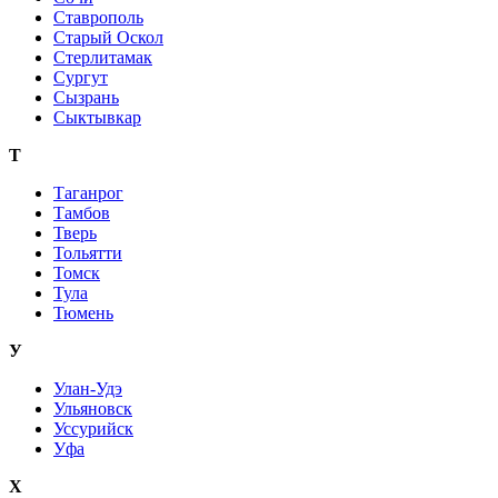
Ставрополь
Старый Оскол
Стерлитамак
Сургут
Сызрань
Сыктывкар
Т
Таганрог
Тамбов
Тверь
Тольятти
Томск
Тула
Тюмень
У
Улан-Удэ
Ульяновск
Уссурийск
Уфа
Х