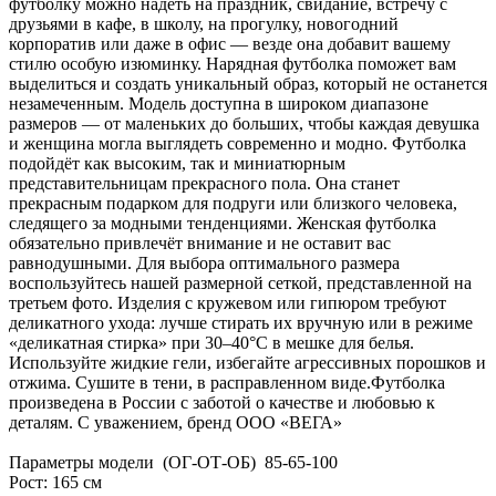
футболку можно надеть на праздник, свидание, встречу с
друзьями в кафе, в школу, на прогулку, новогодний
корпоратив или даже в офис — везде она добавит вашему
стилю особую изюминку. Нарядная футболка поможет вам
выделиться и создать уникальный образ, который не останется
незамеченным. Модель доступна в широком диапазоне
размеров — от маленьких до больших, чтобы каждая девушка
и женщина могла выглядеть современно и модно. Футболка
подойдёт как высоким, так и миниатюрным
представительницам прекрасного пола. Она станет
прекрасным подарком для подруги или близкого человека,
следящего за модными тенденциями. Женская футболка
обязательно привлечёт внимание и не оставит вас
равнодушными. Для выбора оптимального размера
воспользуйтесь нашей размерной сеткой, представленной на
третьем фото. Изделия с кружевом или гипюром требуют
деликатного ухода: лучше стирать их вручную или в режиме
«деликатная стирка» при 30–40°C в мешке для белья.
Используйте жидкие гели, избегайте агрессивных порошков и
отжима. Сушите в тени, в расправленном виде.Футболка
произведена в России с заботой о качестве и любовью к
деталям. С уважением, бренд ООО «ВЕГА»
Параметры модели (ОГ-ОТ-ОБ) 85-65-100
Рост: 165 см