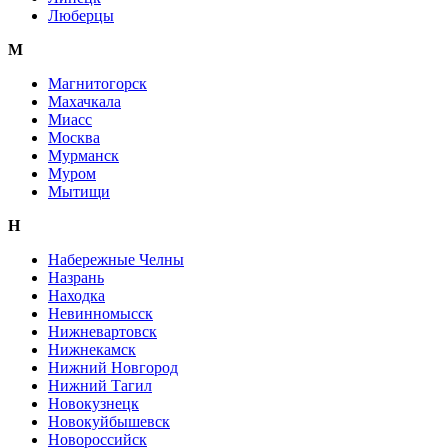
Люберцы
М
Магнитогорск
Махачкала
Миасс
Москва
Мурманск
Муром
Мытищи
Н
Набережные Челны
Назрань
Находка
Невинномысск
Нижневартовск
Нижнекамск
Нижний Новгород
Нижний Тагил
Новокузнецк
Новокуйбышевск
Новороссийск